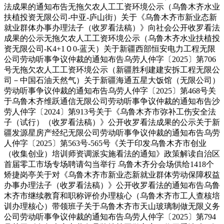
法成果的通知布告无拖欠农人工工资环境公示（乌鲁木齐水业
扶植投资无限公司-中亚-庐山街）关于《乌鲁木齐市新业态新
就业群体办事办理法子（收罗看法稿）》向社会公开收罗看法
成果的公示无拖欠农人工工资环境公示（乌鲁木齐水业扶植投
资无限公司-K4+1０0-蓝天）关于新疆西部恒安电力工程无限
公司劳动听事争议仲裁的通知布告乌劳人仲字〔2025〕第706
号无拖欠农人工工资环境公示（新疆胜利建建安拆工程无限公
司－中国石油天然气）关于新疆海通五星大饭馆（无限公司）
劳动听事争议仲裁的通知布告乌劳人仲字〔2025〕第468号关
于乌鲁木齐维跃通信无限公司劳动听事争议仲裁的通知布告沙
劳人仲字〔2024〕第913号关于《乌鲁木齐市弥补工伤安全法
子（试行）（收罗看法稿）》公开收罗看法成果的公示关于新
疆发源星房产经纪无限公司劳动听事争议仲裁的通知布告乌劳
人仲字〔2025〕第563号-565号《关于印发乌鲁木齐市创业
（收集创业）培训师资调派实施看法的通知》政策解读自治区
首届零工市场专场聘请勾当举行 乌鲁木齐分会场供给1418个
矫捷岗亭关于对《乌鲁木齐市新业态新就业群体劳动保障权益
办事办理法子（收罗看法稿）》公开收罗看法的通知布告乌鲁
木齐市继续教育和职称评价办理核心（乌鲁木齐市工人查核培
训办理核心）带领班子关于乌鲁木齐市天山玻璃制做无限义务
公司劳动听事争议仲裁的通知布告乌劳人仲字〔2025〕第794