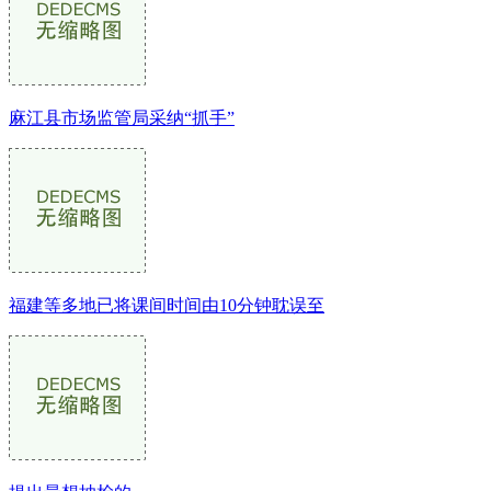
麻江县市场监管局采纳“抓手”
福建等多地已将课间时间由10分钟耽误至