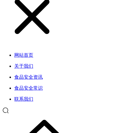
网站首页
关于我们
食品安全资讯
食品安全常识
联系我们