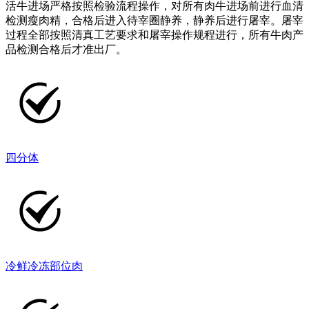
活牛进场严格按照检验流程操作，对所有肉牛进场前进行血清
检测瘦肉精，合格后进入待宰圈静养，静养后进行屠宰。屠宰
过程全部按照清真工艺要求和屠宰操作规程进行，所有牛肉产
品检测合格后才准出厂。
四分体
冷鲜冷冻部位肉