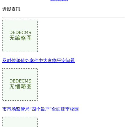
近期资讯
及时传递侦办案件中大食物平安问题
市市场监管局“四个最严”全面建季校园