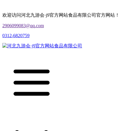
欢迎访问河北九游会·j9官方网站食品有限公司官方网站！
2906099083@qq.com
0312-6820759