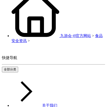
九游会·j9官方网站
>
食品
安全资讯
>
快捷导航
全部分类
关于我们