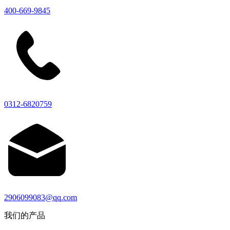
400-669-9845
0312-6820759
2906099083@qq.com
我们的产品