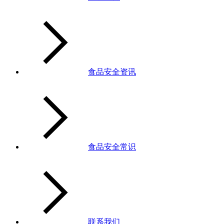
食品安全资讯
食品安全常识
联系我们