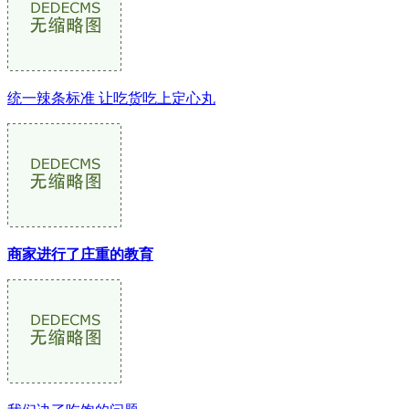
统一辣条标准 让吃货吃上定心丸
商家进行了庄重的教育