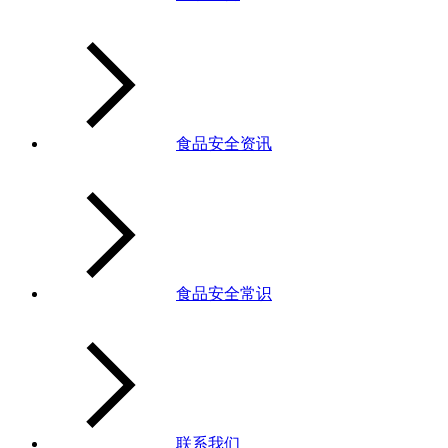
食品安全资讯
食品安全常识
联系我们