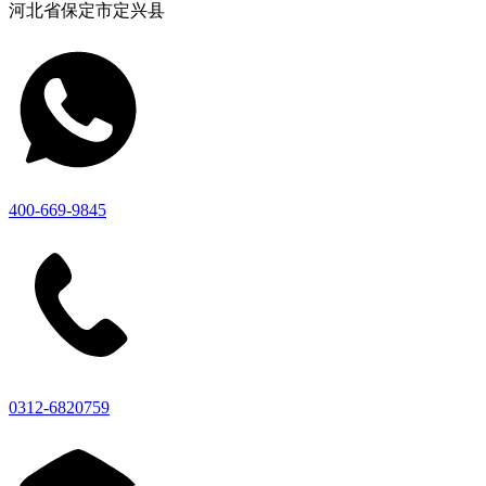
河北省保定市定兴县
400-669-9845
0312-6820759