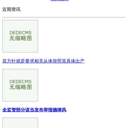
近期资讯
其方针就是要求相关从体按照其具体出产
全监管部分该当发布举报德律风