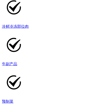
冷鲜冷冻部位肉
牛副产品
预制菜