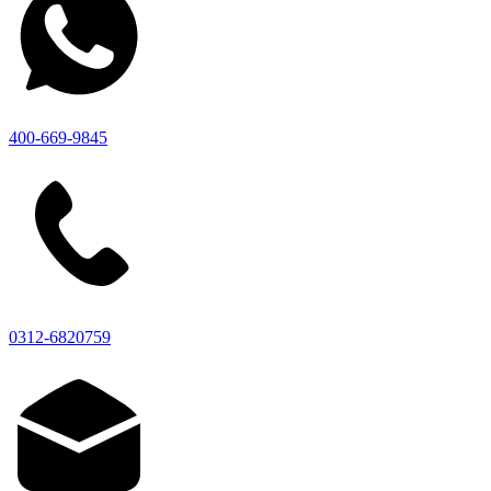
400-669-9845
0312-6820759