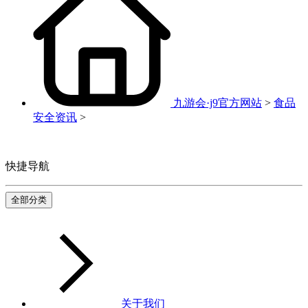
九游会·j9官方网站
>
食品
安全资讯
>
快捷导航
全部分类
关于我们