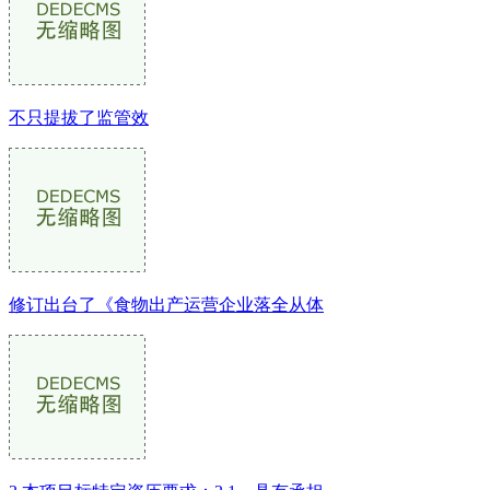
不只提拔了监管效
修订出台了《食物出产运营企业落全从体