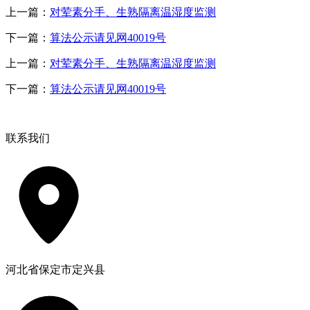
上一篇：
对荤素分手、生熟隔离温湿度监测
下一篇：
算法公示请见网40019号
上一篇：
对荤素分手、生熟隔离温湿度监测
下一篇：
算法公示请见网40019号
联系我们
河北省保定市定兴县