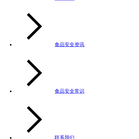
食品安全资讯
食品安全常识
联系我们