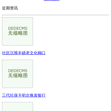
近期资讯
社区沉视丰硕老文化糊口
三代社保卡初次换发银行