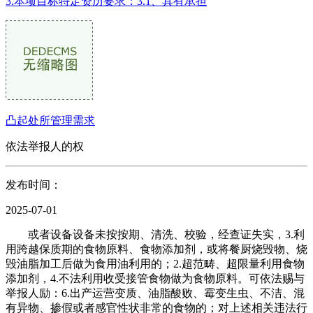
3.本项目标特定资历要求：3.1、具有承担
凸起处所管理需求
依法举报人的权
发布时间：
2025-07-01
或者设备设备未按按期、清洗、校验，经查证失实，3.利
用跨越保质期的食物原料、食物添加剂，或将餐厨烧毁物、烧
毁油脂加工后做为食用油利用的；2.超范畴、超限量利用食物
添加剂，4.不法利用收受接管食物做为食物原料。可依法赐与
举报人励：6.出产运营变质、油脂酸败、霉变生虫、不洁、混
有异物、掺假或者感官性状非常的食物的；对上述相关违法行