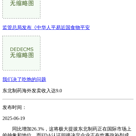
监管总局发布《中华人平易近国食物平安
我们决了吃饱的问题
东北制药海外发卖收入达9.0
发布时间：
2025-06-19
同比增加26.3%，这将极大提拔东北制药正在国际市场上
的抽象和地位，而FDA认证间接决定企业正在炊事弥补剂成