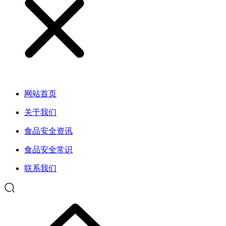
网站首页
关于我们
食品安全资讯
食品安全常识
联系我们