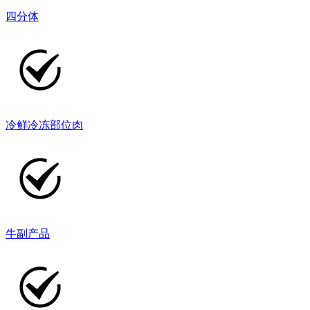
四分体
冷鲜冷冻部位肉
牛副产品