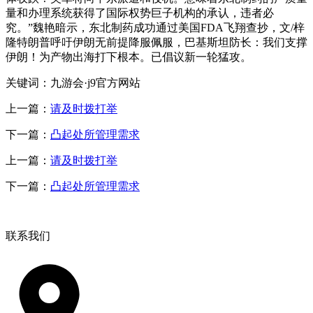
量和办理系统获得了国际权势巨子机构的承认，违者必
究。”魏艳暗示，东北制药成功通过美国FDA飞翔查抄，文/梓
隆特朗普呼吁伊朗无前提降服佩服，巴基斯坦防长：我们支撑
伊朗！为产物出海打下根本。已倡议新一轮猛攻。
关键词：九游会·j9官方网站
上一篇：
请及时拨打举
下一篇：
凸起处所管理需求
上一篇：
请及时拨打举
下一篇：
凸起处所管理需求
联系我们