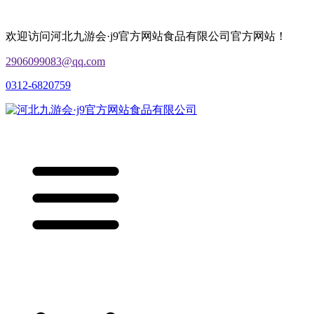
欢迎访问河北九游会·j9官方网站食品有限公司官方网站！
2906099083@qq.com
0312-6820759