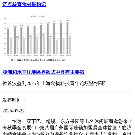
沉点核查食材采购记
亞洲和承平洋地區界款式中具有主要戰
位首波盈利2025年上海食物科技青年论坛暨“探新
发布时间：
2025-07-22
怡达、双下巴、精锐、东方果园等出名休闲展商邀您来上
海秋季全食展Gife第八届广州国际连锁加盟展全球首发！驻沪
办结合协会举办“-帮力内地餐饮食物企业‘走出去’”食物，今日