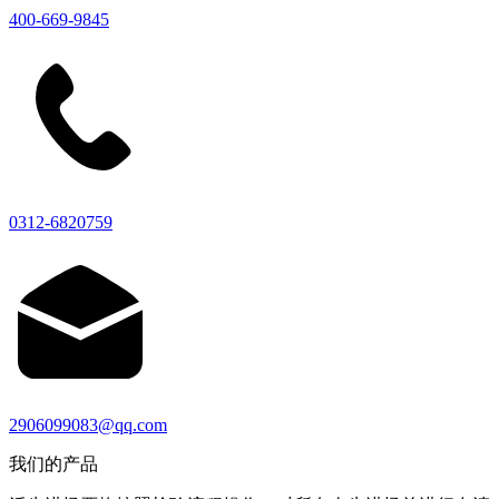
400-669-9845
0312-6820759
2906099083@qq.com
我们的产品