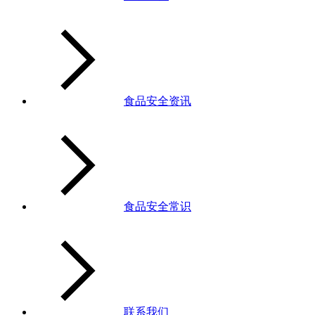
食品安全资讯
食品安全常识
联系我们