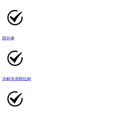
四分体
冷鲜冷冻部位肉