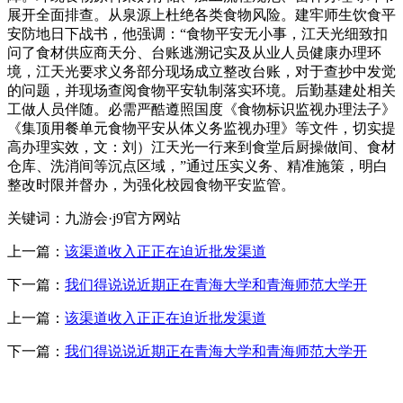
展开全面排查。从泉源上杜绝各类食物风险。建牢师生饮食平
安防地日下战书，他强调：“食物平安无小事，江天光细致扣
问了食材供应商天分、台账逃溯记实及从业人员健康办理环
境，江天光要求义务部分现场成立整改台账，对于查抄中发觉
的问题，并现场查阅食物平安轨制落实环境。后勤基建处相关
工做人员伴随。必需严酷遵照国度《食物标识监视办理法子》
《集顶用餐单元食物平安从体义务监视办理》等文件，切实提
高办理实效，文：刘）江天光一行来到食堂后厨操做间、食材
仓库、洗消间等沉点区域，”通过压实义务、精准施策，明白
整改时限并督办，为强化校园食物平安监管。
关键词：九游会·j9官方网站
上一篇：
该渠道收入正正在迫近批发渠道
下一篇：
我们得说说近期正在青海大学和青海师范大学开
上一篇：
该渠道收入正正在迫近批发渠道
下一篇：
我们得说说近期正在青海大学和青海师范大学开