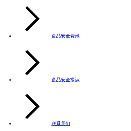
食品安全资讯
食品安全常识
联系我们