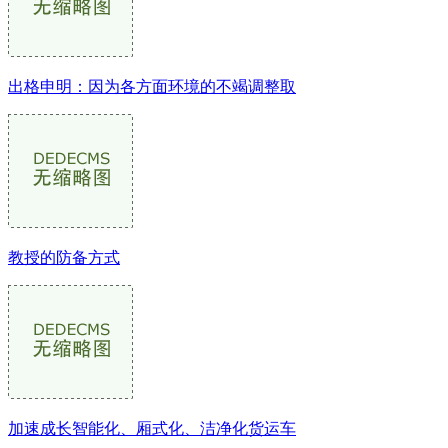
出格申明：因为各方面环境的不竭调整取
教授的防备方式
加速成长智能化、厢式化、洁净化货运车