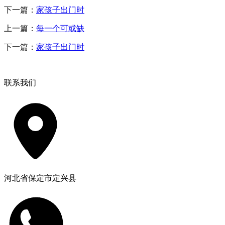
下一篇：
家孩子出门时
上一篇：
每一个可或缺
下一篇：
家孩子出门时
联系我们
河北省保定市定兴县