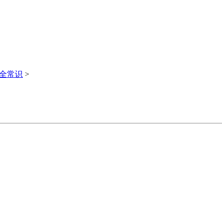
全常识
>