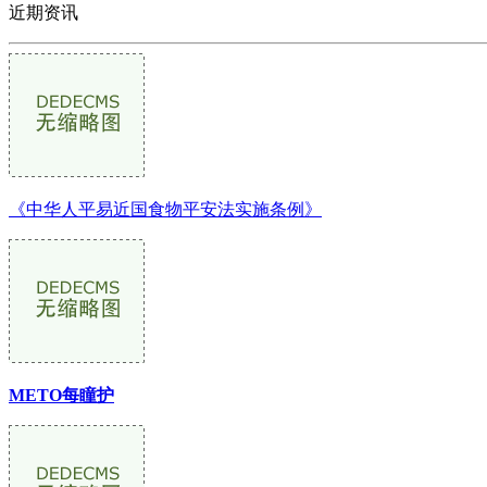
近期资讯
《中华人平易近国食物平安法实施条例》
METO每瞳护