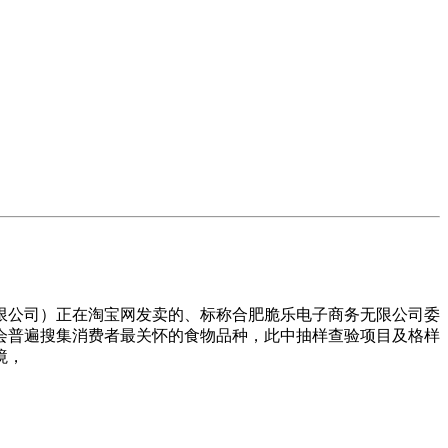
公司）正在淘宝网发卖的、标称合肥脆乐电子商务无限公司委
会普遍搜集消费者最关怀的食物品种，此中抽样查验项目及格样
境，