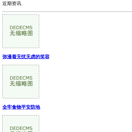
近期资讯
弥漫着无忧无虑的笑容
全牢食物平安防地