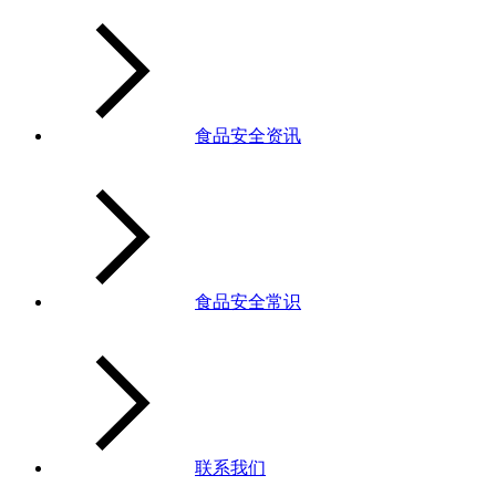
食品安全资讯
食品安全常识
联系我们