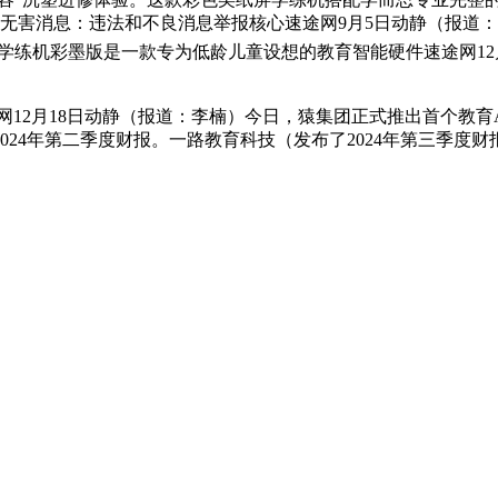
上无害消息：违法和不良消息举报核心速途网9月5日动静（报道：
学练机彩墨版是一款专为低龄儿童设想的教育智能硬件速途网12
2月18日动静（报道：李楠）今日，猿集团正式推出首个教育AI范
024年第二季度财报。一路教育科技（发布了2024年第三季度财