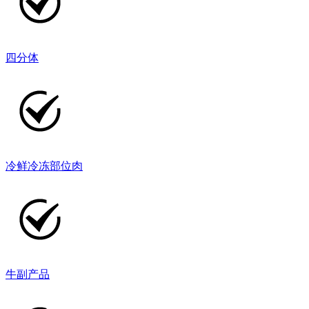
四分体
冷鲜冷冻部位肉
牛副产品