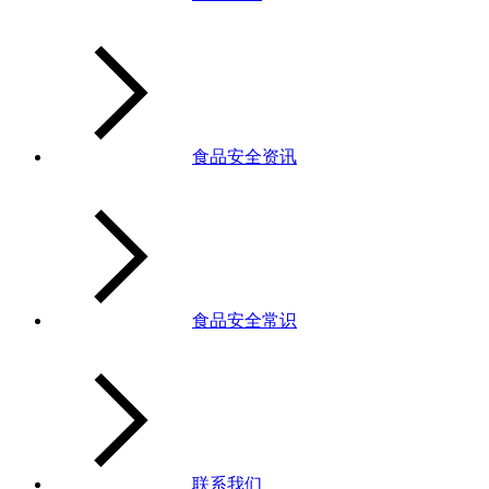
食品安全资讯
食品安全常识
联系我们